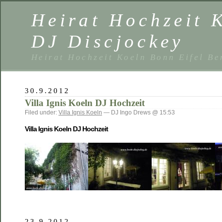
Heirat Hochzeit 
DJ Discjockey
Heirat Hochzeit Koeln Bonn Eifel B
30.9.2012
Villa Ignis Koeln DJ Hochzeit
Filed under:
Villa Ignis Koeln
— DJ Ingo Drews @ 15:53
Villa Ignis Koeln DJ Hochzeit
23.9.2012