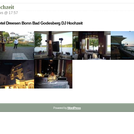
chzeit
ws @ 17:57
tel Dreesen Bonn Bad Godesberg DJ Hochzeit
Powered by
WordPress