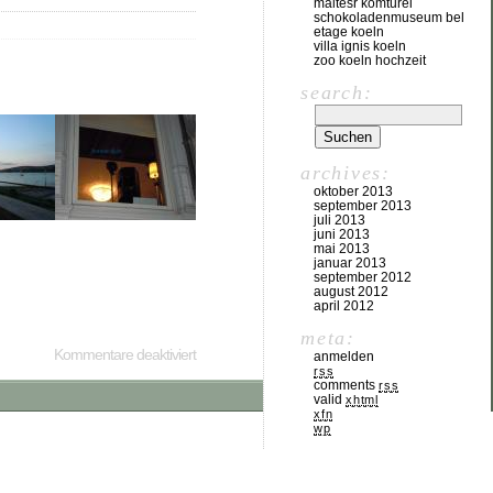
maltesr komturei
schokoladenmuseum bel
etage koeln
villa ignis koeln
zoo koeln hochzeit
search:
archives:
oktober 2013
september 2013
juli 2013
juni 2013
mai 2013
januar 2013
september 2012
august 2012
april 2012
meta:
Kommentare deaktiviert
anmelden
rss
comments
rss
valid
xhtml
xfn
wp