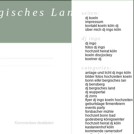
rgisches Land NRW
seiten:
dj koeln
impressum
kontakt koeln köln dj
über mich dj ingo köln
dj ingo
dj ingo
fotos dj ingo
hochzeit heirat köln
koeln discjockey
koelner dj
categories:
anlage und licht dj ingo köln
bilder fotos hochzeiten koeln
bonn eifel bergisches lan
dj bensberg
dj bergisches land
dj wuppertal
dj zons
flyer dj ingo koeln hochzeiten
geburtstage firmenfeiern
events party
forsbacher mühle
hochzeit bonn bad
godesberg königswinter
Kommentare deaktiviert
hochzeit heirat dj köln
kastanienhof köln
kommende ramersdorf