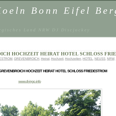
Koeln Bonn Eifel Be
ergisches Land NRW DJ Discjockey
ICH HOCHZEIT HEIRAT HOTEL SCHLOSS FR
DESTROM
,
GREVENBROICH
,
Heirat
,
Hochzeit
,
Hochzeiten
,
HOTEL
,
NEUSS
,
NRW
,
GREVENBROICH HOCHZEIT HEIRAT HOTEL SCHLOSS FRIEDESTROM
www.dj-ingo.info