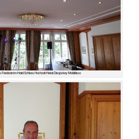
 Friedestrom Hotel Schloss Hochzeit Heirat Discjockey Mobildisco