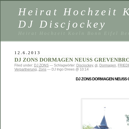
Heirat Hochzeit 
DJ Discjockey
Heirat Hochzeit Koeln Bonn Eifel B
12.6.2013
DJ ZONS DORMAGEN NEUSS GREVENBRO
Filed under:
DJ ZONS
— Schlagwörter:
Discjockey
,
dj
,
Dormagen
,
FRIE
Verpartnerung
,
Zons
— DJ Ingo Drews @ 10:14
DJ ZONS DORMAGEN NEUSS 