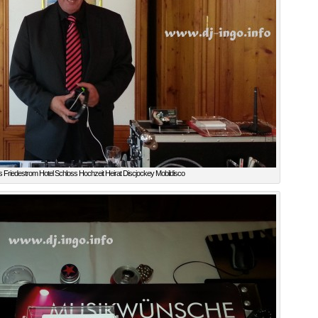
 Friedestrom Hotel Schloss Hochzeit Heirat Discjockey Mobildisco