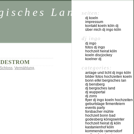
rgisches Land NRW
seiten:
dj koeln
impressum
kontakt koeln köln dj
über mich dj ingo köln
dj ingo
dj ingo
fotos dj ingo
hochzeit heirat köln
koeln discjockey
koelner dj
IEDESTROM
categories:
Schloss
,
Vermählung
,
anlage und licht dj ingo köln
bilder fotos hochzeiten koeln
bonn eifel bergisches lan
dj bensberg
dj bergisches land
dj wuppertal
dj zons
flyer dj ingo koeln hochzeiten
geburtstage firmenfeiern
events party
forsbacher mühle
hochzeit bonn bad
godesberg königswinter
hochzeit heirat dj köln
kastanienhof köln
kommende ramersdorf