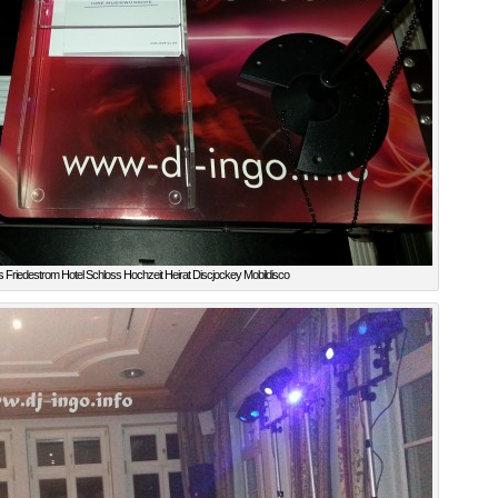
 Friedestrom Hotel Schloss Hochzeit Heirat Discjockey Mobildisco