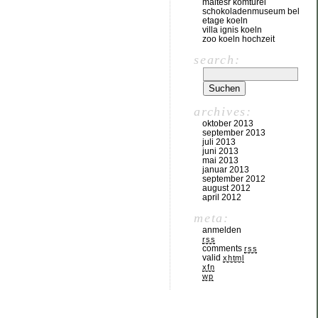
maltesr komturei
schokoladenmuseum bel
etage koeln
villa ignis koeln
zoo koeln hochzeit
search:
archives:
oktober 2013
september 2013
juli 2013
juni 2013
mai 2013
januar 2013
september 2012
august 2012
april 2012
meta:
anmelden
rss
comments
rss
valid
xhtml
xfn
wp