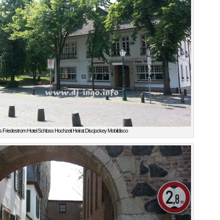
 Friedestrom Hotel Schloss Hochzeit Heirat Discjockey Mobildisco