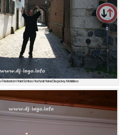
 Friedestrom Hotel Schloss Hochzeit Heirat Discjockey Mobildisco