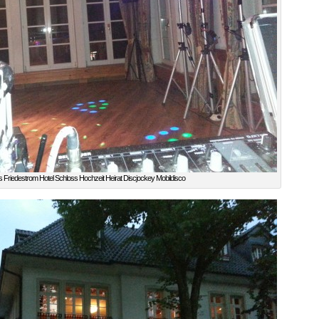
 Friedestrom Hotel Schloss Hochzeit Heirat Discjockey Mobildisco