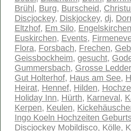
Brühl
,
Burg
,
Burscheid
,
Christu
Discjockey
,
Diskjockey
,
dj
,
Dor
Eltzhof
,
Em Silo
,
Engelskirche
Euskirchen
,
Events
,
Firmeneve
Flora
,
Forsbach
,
Frechen
,
Geb
Geissbockheim
,
gesucht
,
Gode
Gummersbach
,
Grosse Ledder
Gut Holterhof
,
Haus am See
,
H
Heirat
,
Hennef
,
Hilden
,
Hochze
Holiday Inn
,
Hürth
,
Karneval
,
K
Kerpen
,
Keulen
,
Kickehäusche
Ingo Koeln Hochzeiten Geburts
Discjockey Mobildisco
,
Kölle
,
K