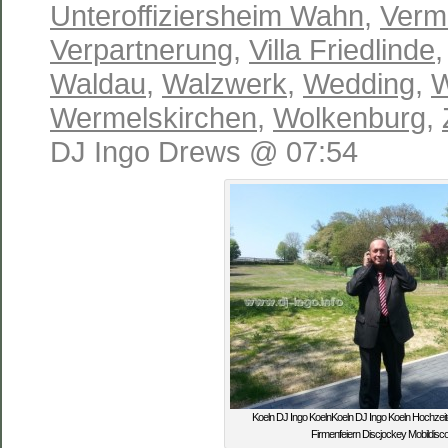
Unteroffiziersheim Wahn
,
Verm
Verpartnerung
,
Villa Friedlinde
Waldau
,
Walzwerk
,
Wedding
,
W
Wermelskirchen
,
Wolkenburg
,
DJ Ingo Drews @ 07:54
Koeln DJ Ingo KoelnKoeln DJ Ingo Koeln Hochzei
Firmenfeiern Discjockey Mobildisc