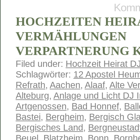
Komme
HOCHZEITEN HEIR
VERMÄHLUNGEN
VERPARTNERUNG 
Filed under:
Hochzeit Heirat D
Schlagwörter:
12 Apostel Heum
Refrath
,
Aachen
,
Alaaf
,
Alte Ve
Alteburg
,
Anlage und Licht DJ 
Artgenossen
,
Bad Honnef
,
Ball
Bastei
,
Bergheim
,
Bergisch Gl
Bergisches Land
,
Bergneustad
Beuel
,
Blatzheim
,
Bonn
,
Bornh