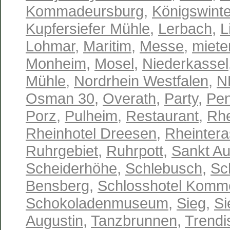
Kommadeursburg
,
Königswinte
Kupfersiefer Mühle
,
Lerbach
,
L
Lohmar
,
Maritim
,
Messe
,
miete
Monheim
,
Mosel
,
Niederkassel
Mühle
,
Nordrhein Westfalen
,
N
Osman 30
,
Overath
,
Party
,
Pen
Porz
,
Pulheim
,
Restaurant
,
Rhe
Rheinhotel Dreesen
,
Rheinter
Ruhrgebiet
,
Ruhrpott
,
Sankt Au
Scheiderhöhe
,
Schlebusch
,
Sc
Bensberg
,
Schlosshotel Komm
Schokoladenmuseum
,
Sieg
,
Si
Augustin
,
Tanzbrunnen
,
Trendi