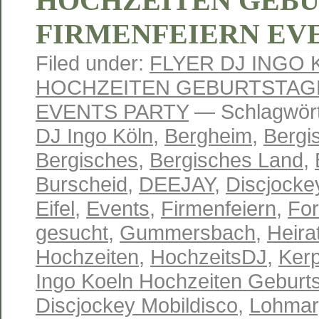
HOCHZEITEN GEB
FIRMENFEIERN EV
Filed under:
FLYER DJ INGO
HOCHZEITEN GEBURTSTAG
EVENTS PARTY
— Schlagwört
DJ Ingo Köln
,
Bergheim
,
Bergi
Bergisches
,
Bergisches Land
,
Burscheid
,
DEEJAY
,
Discjocke
Eifel
,
Events
,
Firmenfeiern
,
Fo
gesucht
,
Gummersbach
,
Heira
Hochzeiten
,
HochzeitsDJ
,
Ker
Ingo Koeln Hochzeiten Geburts
Discjockey Mobildisco
,
Lohmar