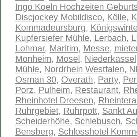
Ingo Koeln Hochzeiten Geburts
Discjockey Mobildisco
,
Kölle
,
K
Kommadeursburg
,
Königswinte
Kupfersiefer Mühle
,
Lerbach
,
L
Lohmar
,
Maritim
,
Messe
,
miete
Monheim
,
Mosel
,
Niederkassel
Mühle
,
Nordrhein Westfalen
,
N
Osman 30
,
Overath
,
Party
,
Pen
Porz
,
Pulheim
,
Restaurant
,
Rhe
Rheinhotel Dreesen
,
Rheinter
Ruhrgebiet
,
Ruhrpott
,
Sankt Au
Scheiderhöhe
,
Schlebusch
,
Sc
Bensberg
,
Schlosshotel Komm