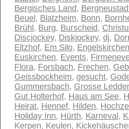
Bergisches Land
,
Bergneustad
Beuel
,
Blatzheim
,
Bonn
,
Bornh
Brühl
,
Burg
,
Burscheid
,
Christu
Discjockey
,
Diskjockey
,
dj
,
Dor
Eltzhof
,
Em Silo
,
Engelskirche
Euskirchen
,
Events
,
Firmeneve
Flora
,
Forsbach
,
Frechen
,
Geb
Geissbockheim
,
gesucht
,
Gode
Gummersbach
,
Grosse Ledder
Gut Holterhof
,
Haus am See
,
H
Heirat
,
Hennef
,
Hilden
,
Hochze
Holiday Inn
,
Hürth
,
Karneval
,
K
Kerpen
,
Keulen
,
Kickehäusche