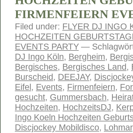
HOCHZEITEN GEB
FIRMENFEIERN EV
Filed under:
FLYER DJ INGO
HOCHZEITEN GEBURTSTAG
EVENTS PARTY
— Schlagwört
DJ Ingo Köln
,
Bergheim
,
Bergi
Bergisches
,
Bergisches Land
,
Burscheid
,
DEEJAY
,
Discjocke
Eifel
,
Events
,
Firmenfeiern
,
Fo
gesucht
,
Gummersbach
,
Heira
Hochzeiten
,
HochzeitsDJ
,
Ker
Ingo Koeln Hochzeiten Geburts
Discjockey Mobildisco
,
Lohmar