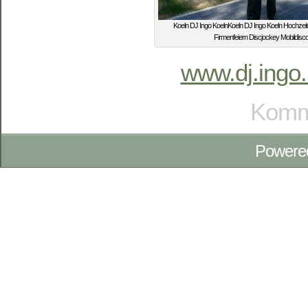
Koeln DJ Ingo KoelnKoeln DJ Ingo Koeln Hochzei
Firmenfeiern Discjockey Mobildisc
www.dj.ingo.
Komme
Powere