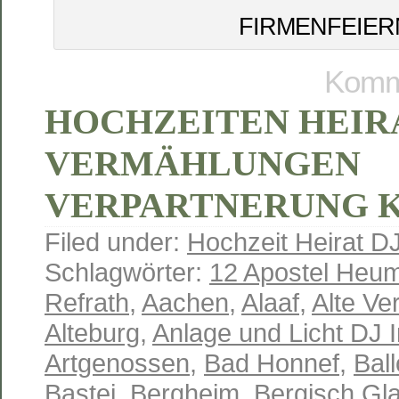
FIRMENFEIER
Komme
HOCHZEITEN HEIR
VERMÄHLUNGEN
VERPARTNERUNG 
Filed under:
Hochzeit Heirat D
Schlagwörter:
12 Apostel Heum
Refrath
,
Aachen
,
Alaaf
,
Alte Ve
Alteburg
,
Anlage und Licht DJ 
Artgenossen
,
Bad Honnef
,
Ball
Bastei
,
Bergheim
,
Bergisch Gl