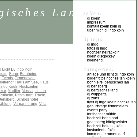
rgisches Land NRW
seiten:
dj koeln
impressum
kontakt koeln köln dj
über mich dj ingo köln
dj ingo
dj ingo
fotos dj ingo
hochzeit heirat köln
koeln discjockey
koelner dj
categories:
 Licht DJ Ingo Köln
,
heim
,
Bonn
,
Bornheim
,
anlage und licht dj ingo köln
,
Events
,
Firmenevent
,
bilder fotos hochzeiten koeln
olterhof
,
Haus am See
,
Haus
bonn eifel bergisches lan
dj bensberg
 Ingo Koeln Hochzeiten
dj bergisches land
mar
,
Maritim
,
Messe
,
mieten
,
dj wuppertal
Pulheim
,
Restaurant
,
Rhein
,
dj zons
Bensberg
,
Schlosshotel
flyer dj ingo koeln hochzeiten
ählung
,
Verpartnerung
,
Villa
geburtstage firmenfeiern
events party
forsbacher mühle
hochzeit bonn bad
godesberg königswinter
hochzeit heirat dj köln
kastanienhof köln
kommende ramersdorf