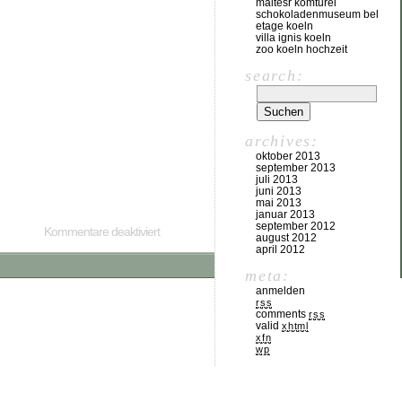
maltesr komturei
schokoladenmuseum bel
etage koeln
villa ignis koeln
zoo koeln hochzeit
search:
archives:
oktober 2013
september 2013
juli 2013
juni 2013
mai 2013
januar 2013
september 2012
Kommentare deaktiviert
august 2012
april 2012
meta:
anmelden
rss
comments
rss
valid
xhtml
xfn
wp