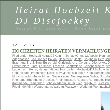
Heirat Hochzeit 
DJ Discjockey
Heirat Hochzeit Koeln Bonn Eifel B
12.5.2013
HOCHZEITEN HEIRATEN VERMÄHLUNG
Filed under:
Hochzeit Heirat DJ Köln
— Schlagwörter:
12 Apostel Heumar
Artgenossen
,
Bad Honnef
,
Balloni
,
Basement
,
Bastei
,
Bergheim
,
Bergisc
Brauhaus
,
Brühl
,
Burg
,
Burscheid
,
Christuskirche
,
Cologne
,
Discjockey
,
D
Firmenfeiern
,
Flora
,
Forsbach
,
Frechen
,
Geburtstage
,
Geissbockheim
,
ge
Lauterbach
,
Heirat
,
Hennef
,
Hilden
,
Hochzeiten
,
HochzeitsDJ
,
Holiday In
Geburtstage Firmenfeiern Discjockey Mobildisco
,
Kölle
,
Köln
,
Kommadeur
Mobildisco
,
Monheim
,
Mosel
,
Niederkassel
,
Niederpleiser Mühle
,
Nordrhe
Rheinaue
,
Rheinhotel Dreesen
,
Rheinterassen
,
Rösrath
,
Ruhrgebiet
,
Ruh
Kommende Ramersdorf
,
Schokoladenmuseum
,
Sieg
,
Siegburg
,
Silvester
Friedlinde
,
Villa Wuppermann
,
Waldau
,
Walzwerk
,
Wedding
,
Weihnachtsf