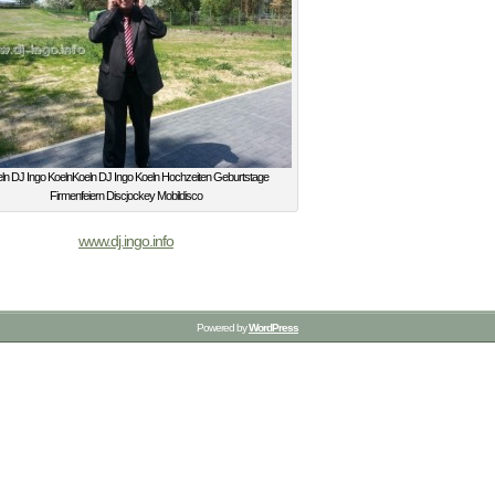
ln DJ Ingo KoelnKoeln DJ Ingo Koeln Hochzeiten Geburtstage
Firmenfeiern Discjockey Mobildisco
www.dj.ingo.info
Powered by
WordPress