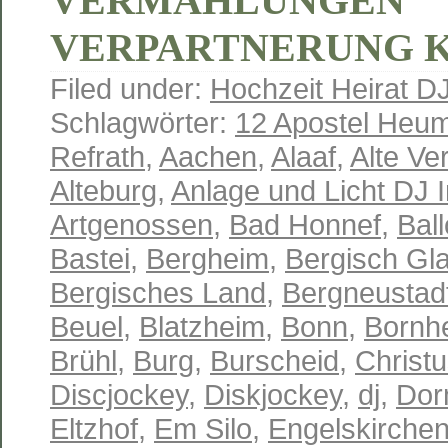
VERMÄHLUNGEN
VERPARTNERUNG 
Filed under:
Hochzeit Heirat D
Schlagwörter:
12 Apostel Heum
Refrath
,
Aachen
,
Alaaf
,
Alte Ve
Alteburg
,
Anlage und Licht DJ 
Artgenossen
,
Bad Honnef
,
Ball
Bastei
,
Bergheim
,
Bergisch Gl
Bergisches Land
,
Bergneustad
Beuel
,
Blatzheim
,
Bonn
,
Bornh
Brühl
,
Burg
,
Burscheid
,
Christu
Discjockey
,
Diskjockey
,
dj
,
Dor
Eltzhof
,
Em Silo
,
Engelskirche