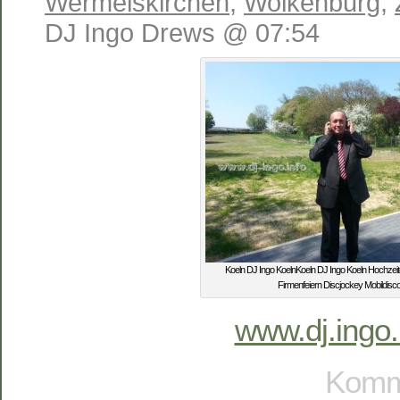
Wermelskirchen
,
Wolkenburg
,
DJ Ingo Drews @ 07:54
Koeln DJ Ingo KoelnKoeln DJ Ingo Koeln Hochzei
Firmenfeiern Discjockey Mobildisc
www.dj.ingo.
Komme