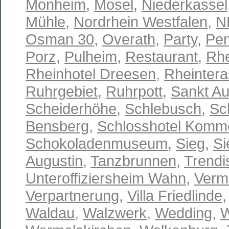
Monheim
,
Mosel
,
Niederkassel
Mühle
,
Nordrhein Westfalen
,
N
Osman 30
,
Overath
,
Party
,
Pen
Porz
,
Pulheim
,
Restaurant
,
Rhe
Rheinhotel Dreesen
,
Rheinter
Ruhrgebiet
,
Ruhrpott
,
Sankt Au
Scheiderhöhe
,
Schlebusch
,
Sc
Bensberg
,
Schlosshotel Komm
Schokoladenmuseum
,
Sieg
,
Si
Augustin
,
Tanzbrunnen
,
Trendi
Unteroffiziersheim Wahn
,
Verm
Verpartnerung
,
Villa Friedlinde
Waldau
,
Walzwerk
,
Wedding
,
W