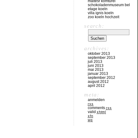
maltesr komturei
schokoladenmuseum bel
etage koeln
villa ignis koeln
zoo koeln hochzeit
search:
archives:
oktober 2013
september 2013
juli 2013
juni 2013
mai 2013
januar 2013
september 2012
august 2012
april 2012
meta:
anmelden
rss
comments
rss
valid
xhtml
xfn
wp