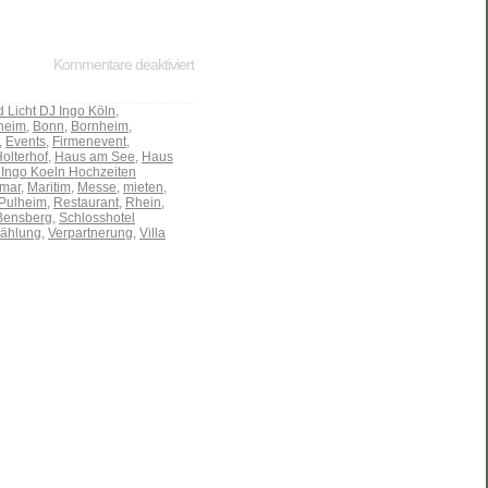
Kommentare deaktiviert
 Licht DJ Ingo Köln
,
heim
,
Bonn
,
Bornheim
,
,
Events
,
Firmenevent
,
olterhof
,
Haus am See
,
Haus
 Ingo Koeln Hochzeiten
mar
,
Maritim
,
Messe
,
mieten
,
Pulheim
,
Restaurant
,
Rhein
,
Bensberg
,
Schlosshotel
ählung
,
Verpartnerung
,
Villa