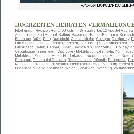
FLYER-DJ-INGO-KOELN-HOCHZEITEN
HOCHZEITEN HEIRATEN VERMÄHLUNG
Filed under:
Hochzeit Heirat DJ Köln
— Schlagwörter:
12 Apostel Heumar
Artgenossen
,
Bad Honnef
,
Balloni
,
Basement
,
Bastei
,
Bergheim
,
Bergisc
Brauhaus
,
Brühl
,
Burg
,
Burscheid
,
Christuskirche
,
Cologne
,
Discjockey
,
D
Firmenfeiern
,
Flora
,
Forsbach
,
Frechen
,
Geburtstage
,
Geissbockheim
,
ge
Lauterbach
,
Heirat
,
Hennef
,
Hilden
,
Hochzeiten
,
HochzeitsDJ
,
Holiday In
Geburtstage Firmenfeiern Discjockey Mobildisco
,
Kölle
,
Köln
,
Kommadeur
Mobildisco
,
Monheim
,
Mosel
,
Niederkassel
,
Niederpleiser Mühle
,
Nordrhe
Rheinaue
,
Rheinhotel Dreesen
,
Rheinterassen
,
Rösrath
,
Ruhrgebiet
,
Ruh
Kommende Ramersdorf
,
Schokoladenmuseum
,
Sieg
,
Siegburg
,
Silvester
Friedlinde
,
Villa Wuppermann
,
Waldau
,
Walzwerk
,
Wedding
,
Weihnachtsf