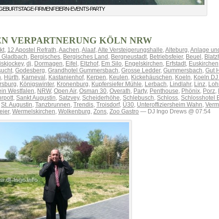
-GEBURTSTAGE-FIRMENFEIERN-EVENTS-PARTY
EN VERPARTNERUNG KÖLN NRW
kt
,
12 Apostel Refrath
,
Aachen
,
Alaaf
,
Alte Versteigerungshalle
,
Alteburg
,
Anlage und
h Gladbach
,
Bergisches
,
Bergisches Land
,
Bergneustadt
,
Betriebsfeier
,
Beuel
,
Blatz
iskjockey
,
dj
,
Dormagen
,
Eifel
,
Eltzhof
,
Em Silo
,
Engelskirchen
,
Erfstadt
,
Euskirchen
sucht
,
Godesberg
,
Grandhotel Gummersbach
,
Grosse Ledder
,
Gummersbach
,
Gut H
n
,
Hürth
,
Karneval
,
Kastanienhof
,
Kerpen
,
Keulen
,
Kickehäuschen
,
Koeln
,
Koeln DJ
sburg
,
Königswinter
,
Kronenburg
,
Kupfersiefer Mühle
,
Lerbach
,
Lindlahr
,
Linz
,
Loh
in Westfalen
,
NRW
,
Open Air
,
Osman 30
,
Overath
,
Party
,
Penthouse
,
Phönix
,
Porz
,
rpott
,
Sankt Augustin
,
Satzvey
,
Scheiderhöhe
,
Schlebusch
,
Schloss
,
Schlosshotel 
,
St. Augustin
,
Tanzbrunnen
,
Trendis
,
Troisdorf
,
Ü30
,
Unteroffiziersheim Wahn
,
Verm
eier
,
Wermelskirchen
,
Wolkenburg
,
Zons
,
Zoo Gastro
— DJ Ingo Drews @ 07:54