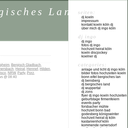
rgisches Land NRW
seiten:
dj koeln
impressum
kontakt koeln köln dj
über mich dj ingo köln
dj ingo
dj ingo
fotos dj ingo
hochzeit heirat köln
koeln discjockey
koelner dj
categories:
gheim
,
Bergisch Gladbach
,
ersbach
,
Heirat
,
Hennef
,
Hilden
,
anlage und licht dj ingo köln
isco
,
NRW
,
Party
,
Porz
,
bilder fotos hochzeiten koeln
ws @ 08:40
bonn eifel bergisches lan
dj bensberg
dj bergisches land
dj wuppertal
dj zons
flyer dj ingo koeln hochzeiten
geburtstage firmenfeiern
events party
forsbacher mühle
hochzeit bonn bad
godesberg königswinter
hochzeit heirat dj köln
kastanienhof köln
kommende ramersdorf