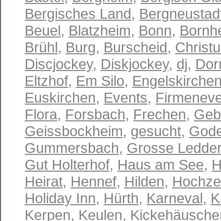
Bergisches Land
,
Bergneustad
Beuel
,
Blatzheim
,
Bonn
,
Bornh
Brühl
,
Burg
,
Burscheid
,
Christu
Discjockey
,
Diskjockey
,
dj
,
Dor
Eltzhof
,
Em Silo
,
Engelskirche
Euskirchen
,
Events
,
Firmeneve
Flora
,
Forsbach
,
Frechen
,
Geb
Geissbockheim
,
gesucht
,
Gode
Gummersbach
,
Grosse Ledder
Gut Holterhof
,
Haus am See
,
H
Heirat
,
Hennef
,
Hilden
,
Hochze
Holiday Inn
,
Hürth
,
Karneval
,
K
Kerpen
,
Keulen
,
Kickehäusche