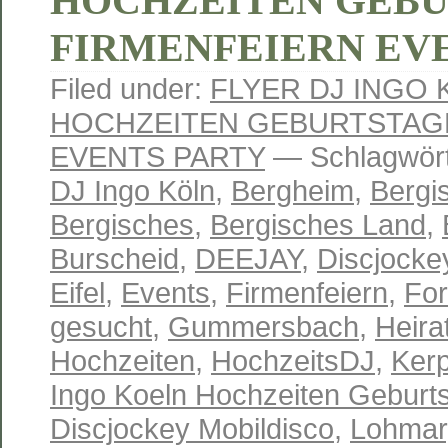
HOCHZEITEN GEB
FIRMENFEIERN EV
Filed under:
FLYER DJ INGO
HOCHZEITEN GEBURTSTAG
EVENTS PARTY
— Schlagwört
DJ Ingo Köln
,
Bergheim
,
Bergi
Bergisches
,
Bergisches Land
,
Burscheid
,
DEEJAY
,
Discjocke
Eifel
,
Events
,
Firmenfeiern
,
Fo
gesucht
,
Gummersbach
,
Heira
Hochzeiten
,
HochzeitsDJ
,
Ker
Ingo Koeln Hochzeiten Geburts
Discjockey Mobildisco
,
Lohmar