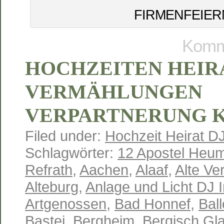
FIRMENFEIER
Komme
HOCHZEITEN HEIR
VERMÄHLUNGEN
VERPARTNERUNG 
Filed under:
Hochzeit Heirat D
Schlagwörter:
12 Apostel Heum
Refrath
,
Aachen
,
Alaaf
,
Alte Ve
Alteburg
,
Anlage und Licht DJ 
Artgenossen
,
Bad Honnef
,
Ball
Bastei
,
Bergheim
,
Bergisch Gl