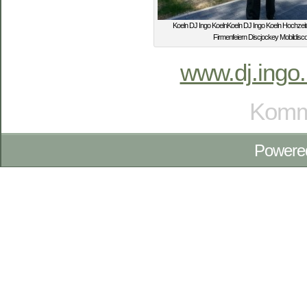
Koeln DJ Ingo KoelnKoeln DJ Ingo Koeln Hochzei
Firmenfeiern Discjockey Mobildisc
www.dj.ingo.
Komme
Powere