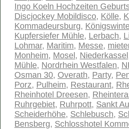
Ingo Koeln Hochzeiten Geburts
Discjockey Mobildisco
,
Kölle
,
K
Kommadeursburg
,
Königswinte
Kupfersiefer Mühle
,
Lerbach
,
L
Lohmar
,
Maritim
,
Messe
,
miete
Monheim
,
Mosel
,
Niederkassel
Mühle
,
Nordrhein Westfalen
,
N
Osman 30
,
Overath
,
Party
,
Pen
Porz
,
Pulheim
,
Restaurant
,
Rhe
Rheinhotel Dreesen
,
Rheinter
Ruhrgebiet
,
Ruhrpott
,
Sankt Au
Scheiderhöhe
,
Schlebusch
,
Sc
Bensberg
,
Schlosshotel Komm