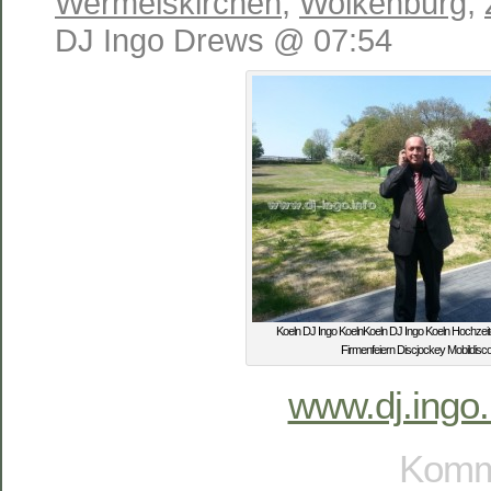
Wermelskirchen
,
Wolkenburg
,
DJ Ingo Drews @ 07:54
Koeln DJ Ingo KoelnKoeln DJ Ingo Koeln Hochzei
Firmenfeiern Discjockey Mobildisc
www.dj.ingo.
Komme