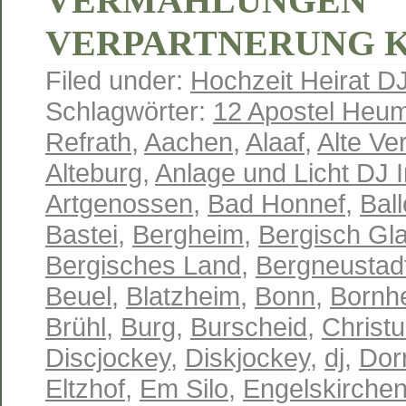
VERMÄHLUNGEN
VERPARTNERUNG 
Filed under:
Hochzeit Heirat D
Schlagwörter:
12 Apostel Heum
Refrath
,
Aachen
,
Alaaf
,
Alte Ve
Alteburg
,
Anlage und Licht DJ 
Artgenossen
,
Bad Honnef
,
Ball
Bastei
,
Bergheim
,
Bergisch Gl
Bergisches Land
,
Bergneustad
Beuel
,
Blatzheim
,
Bonn
,
Bornh
Brühl
,
Burg
,
Burscheid
,
Christu
Discjockey
,
Diskjockey
,
dj
,
Dor
Eltzhof
,
Em Silo
,
Engelskirche