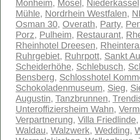
Monheim
,
Mosel
,
Niederkassel
Mühle
,
Nordrhein Westfalen
,
N
Osman 30
,
Overath
,
Party
,
Pen
Porz
,
Pulheim
,
Restaurant
,
Rhe
Rheinhotel Dreesen
,
Rheinter
Ruhrgebiet
,
Ruhrpott
,
Sankt Au
Scheiderhöhe
,
Schlebusch
,
Sc
Bensberg
,
Schlosshotel Komm
Schokoladenmuseum
,
Sieg
,
Si
Augustin
,
Tanzbrunnen
,
Trendi
Unteroffiziersheim Wahn
,
Verm
Verpartnerung
,
Villa Friedlinde
Waldau
,
Walzwerk
,
Wedding
,
W