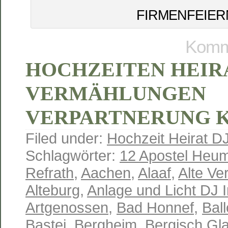
FIRMENFEIER
Komme
HOCHZEITEN HEIR
VERMÄHLUNGEN
VERPARTNERUNG 
Filed under:
Hochzeit Heirat D
Schlagwörter:
12 Apostel Heum
Refrath
,
Aachen
,
Alaaf
,
Alte Ve
Alteburg
,
Anlage und Licht DJ 
Artgenossen
,
Bad Honnef
,
Ball
Bastei
,
Bergheim
,
Bergisch Gl