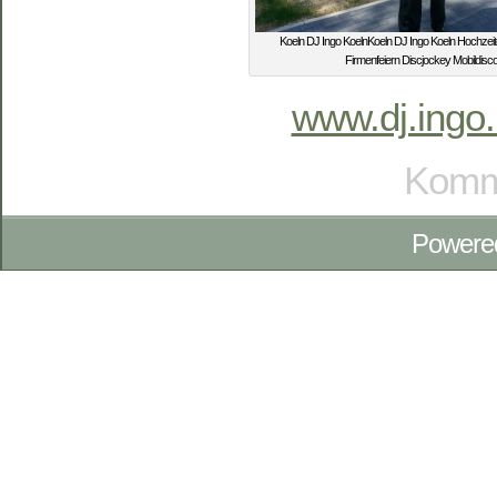
Koeln DJ Ingo KoelnKoeln DJ Ingo Koeln Hochzei
Firmenfeiern Discjockey Mobildisc
www.dj.ingo.
Komme
Powere