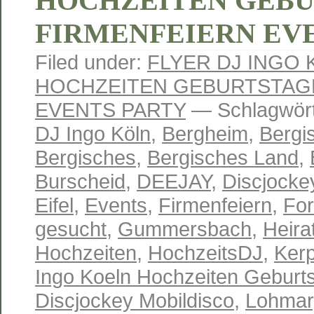
HOCHZEITEN GEB
FIRMENFEIERN EV
Filed under:
FLYER DJ INGO
HOCHZEITEN GEBURTSTAG
EVENTS PARTY
— Schlagwört
DJ Ingo Köln
,
Bergheim
,
Bergi
Bergisches
,
Bergisches Land
,
Burscheid
,
DEEJAY
,
Discjocke
Eifel
,
Events
,
Firmenfeiern
,
Fo
gesucht
,
Gummersbach
,
Heira
Hochzeiten
,
HochzeitsDJ
,
Ker
Ingo Koeln Hochzeiten Geburts
Discjockey Mobildisco
,
Lohmar