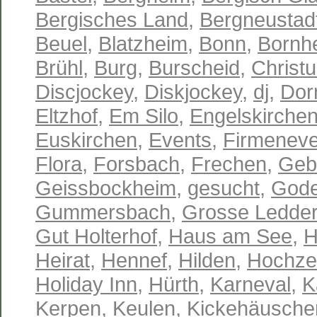
Bergisches Land
,
Bergneustad
Beuel
,
Blatzheim
,
Bonn
,
Bornh
Brühl
,
Burg
,
Burscheid
,
Christu
Discjockey
,
Diskjockey
,
dj
,
Dor
Eltzhof
,
Em Silo
,
Engelskirche
Euskirchen
,
Events
,
Firmeneve
Flora
,
Forsbach
,
Frechen
,
Geb
Geissbockheim
,
gesucht
,
Gode
Gummersbach
,
Grosse Ledder
Gut Holterhof
,
Haus am See
,
H
Heirat
,
Hennef
,
Hilden
,
Hochze
Holiday Inn
,
Hürth
,
Karneval
,
K
Kerpen
,
Keulen
,
Kickehäusche