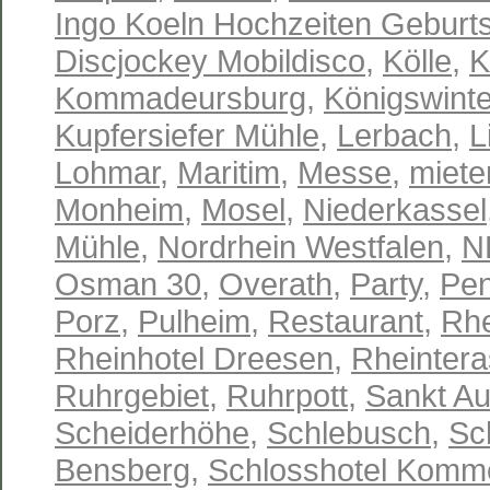
Ingo Koeln Hochzeiten Geburts
Discjockey Mobildisco
,
Kölle
,
K
Kommadeursburg
,
Königswinte
Kupfersiefer Mühle
,
Lerbach
,
L
Lohmar
,
Maritim
,
Messe
,
miete
Monheim
,
Mosel
,
Niederkassel
Mühle
,
Nordrhein Westfalen
,
N
Osman 30
,
Overath
,
Party
,
Pen
Porz
,
Pulheim
,
Restaurant
,
Rhe
Rheinhotel Dreesen
,
Rheinter
Ruhrgebiet
,
Ruhrpott
,
Sankt Au
Scheiderhöhe
,
Schlebusch
,
Sc
Bensberg
,
Schlosshotel Komm